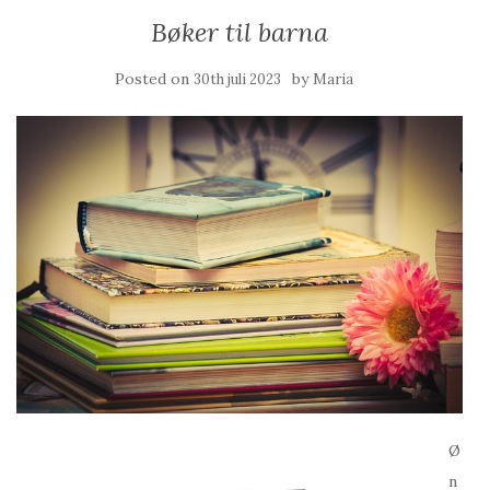
Bøker til barna
Posted on
by
30th juli 2023
Maria
Ø
n