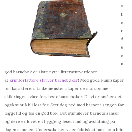
s
k
e
r
d
u
e
n
god barnebok er siste nytt i litteraturverdenen
at
krimforfattere skriver barnebøker
! Med gode kunnskaper
om karakterers tankemønster skaper de morsomme
skildringer i våre ferskeste barnebøker. Da vi er små er det
også sunt å bli lest for. Sett deg ned med barnet i sengen før
leggetid og les en god bok. Det stimulerer barnets sanser
og dere er lovet en hyggelig lesestund og avslutning på
dagen sammen. Undersøkelser viser faktisk at barn som blir