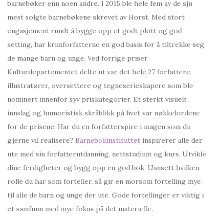
barnebøker enn noen andre. I 2015 ble hele fem av de sju
mest solgte barnebøkene skrevet av Horst. Med stort
engasjement rundt å bygge opp et godt plott og god
setting, har krimforfatterne en god basis for å tiltrekke seg
de mange barn og unge. Ved forrige priser
Kulturdepartementet delte ut var det hele 27 forfattere,
illustratører, oversettere og tegneserieskapere som ble
nominert innenfor syv priskategorier. Et sterkt visuelt
innslag og humoristisk skråblikk på livet var nøkkelordene
for de prisene. Har du en forfatterspire i magen som du
gjerne vil realisere?
Barnebokinstituttet
inspirerer alle der
ute med sin forfatterutdanning, nettstudium og kurs. Utvikle
dine ferdigheter og bygg opp en god bok. Uansett hvilken
rolle du har som forteller, så gir en morsom fortelling mye
til alle de barn og unge der ute. Gode fortellinger er viktig i
et samfunn med mye fokus på det materielle.