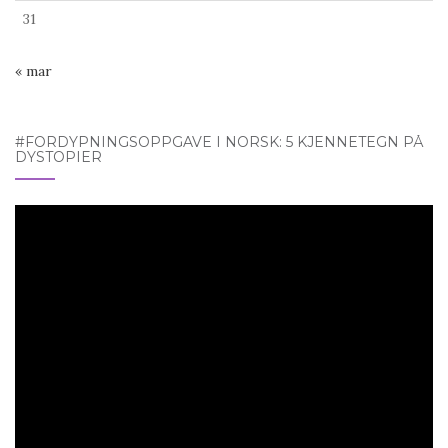
31
« mar
#FORDYPNINGSOPPGAVE I NORSK: 5 KJENNETEGN PÅ
DYSTOPIER