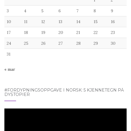
1
2
3
4
5
6
7
8
9
10
11
12
13
14
15
16
17
18
19
20
21
22
23
24
25
26
27
28
29
30
31
« mar
#FORDYPNINGSOPPGAVE I NORSK: 5 KJENNETEGN PÅ
DYSTOPIER