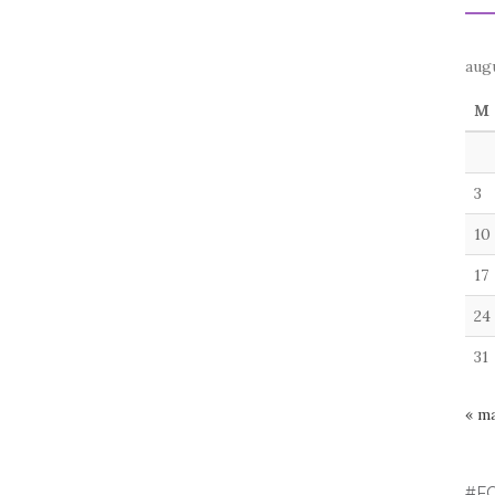
aug
M
3
10
17
24
31
« m
#F