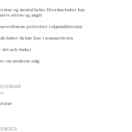
teratur og mental helse: Hvordan bøker kan
usere stress og angst
ansverdenens portretter i skjønnlitteratur
ode bøker du bør lese i sommerferien
r det selv-bøker
er om moderne salg
TEGORIAR
eratur
LENDER