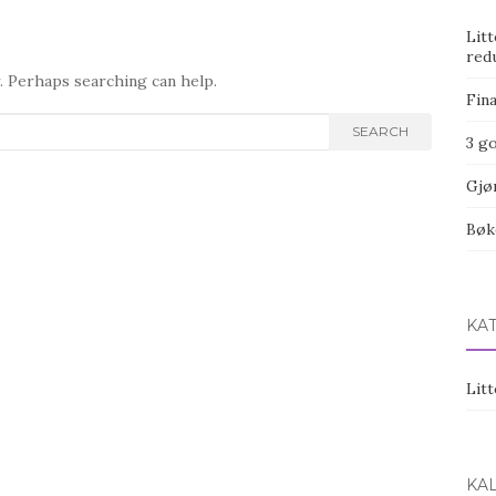
Lit
red
r. Perhaps searching can help.
Fin
SEARCH
3 g
Gjø
Bøk
KA
Litt
KA