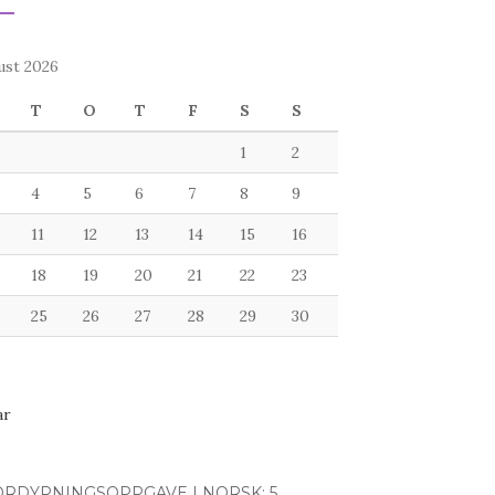
ust 2026
T
O
T
F
S
S
1
2
4
5
6
7
8
9
11
12
13
14
15
16
18
19
20
21
22
23
25
26
27
28
29
30
ar
ORDYPNINGSOPPGAVE I NORSK: 5